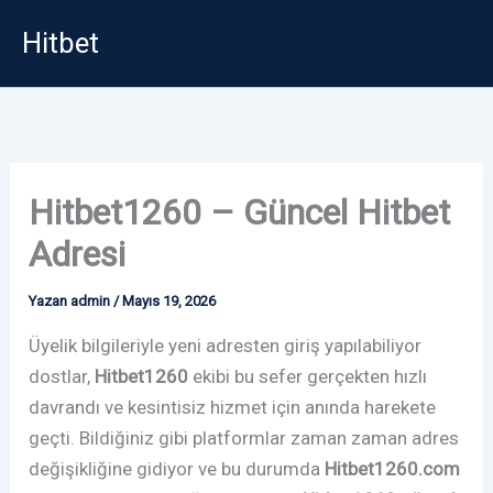
İçeriğe
Hitbet
atla
Hitbet1260 – Güncel Hitbet
Adresi
Yazan
admin
/
Mayıs 19, 2026
Üyelik bilgileriyle yeni adresten giriş yapılabiliyor
dostlar,
Hitbet1260
ekibi bu sefer gerçekten hızlı
davrandı ve kesintisiz hizmet için anında harekete
geçti. Bildiğiniz gibi platformlar zaman zaman adres
değişikliğine gidiyor ve bu durumda
Hitbet1260.com