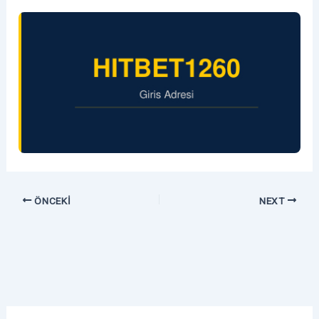
ÖNCEKI
NEXT