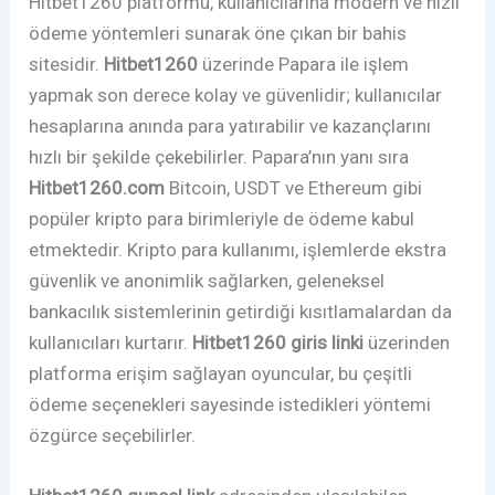
Hitbet1260 platformu, kullanıcılarına modern ve hızlı
ödeme yöntemleri sunarak öne çıkan bir bahis
sitesidir.
Hitbet1260
üzerinde Papara ile işlem
yapmak son derece kolay ve güvenlidir; kullanıcılar
hesaplarına anında para yatırabilir ve kazançlarını
hızlı bir şekilde çekebilirler. Papara’nın yanı sıra
Hitbet1260.com
Bitcoin, USDT ve Ethereum gibi
popüler kripto para birimleriyle de ödeme kabul
etmektedir. Kripto para kullanımı, işlemlerde ekstra
güvenlik ve anonimlik sağlarken, geleneksel
bankacılık sistemlerinin getirdiği kısıtlamalardan da
kullanıcıları kurtarır.
Hitbet1260 giris linki
üzerinden
platforma erişim sağlayan oyuncular, bu çeşitli
ödeme seçenekleri sayesinde istedikleri yöntemi
özgürce seçebilirler.