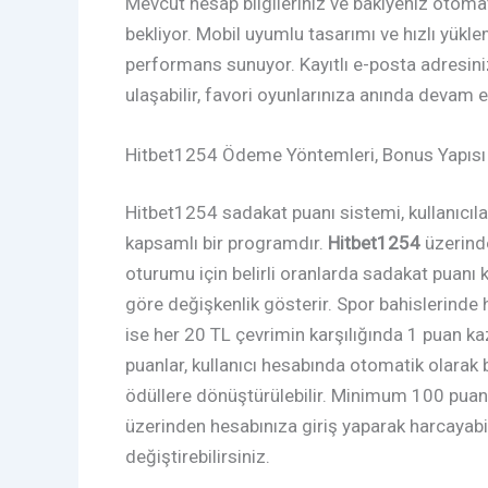
Mevcut hesap bilgileriniz ve bakiyeniz otoma
bekliyor. Mobil uyumlu tasarımı ve hızlı yükl
performans sunuyor. Kayıtlı e-posta adresin
ulaşabilir, favori oyunlarınıza anında devam ed
Hitbet1254 Ödeme Yöntemleri, Bonus Yapısı 
Hitbet1254 sadakat puanı sistemi, kullanıcılar
kapsamlı bir programdır.
Hitbet1254
üzerinde
oturumu için belirli oranlarda sadakat puanı 
göre değişkenlik gösterir. Spor bahislerinde 
ise her 20 TL çevrimin karşılığında 1 puan kaz
puanlar, kullanıcı hesabında otomatik olarak 
ödüllere dönüştürülebilir. Minimum 100 puan b
üzerinden hesabınıza giriş yaparak harcayabili
değiştirebilirsiniz.