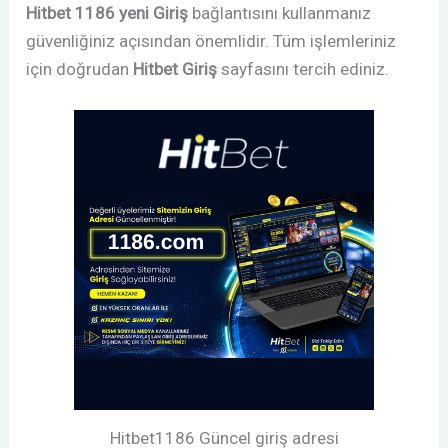
Hitbet 1186 yeni Giriş
bağlantısını kullanmanız
güvenliğiniz açısından önemlidir. Tüm işlemleriniz
için doğrudan
Hitbet Giriş
sayfasını tercih ediniz.
Hitbet1186 Güncel giriş adresi