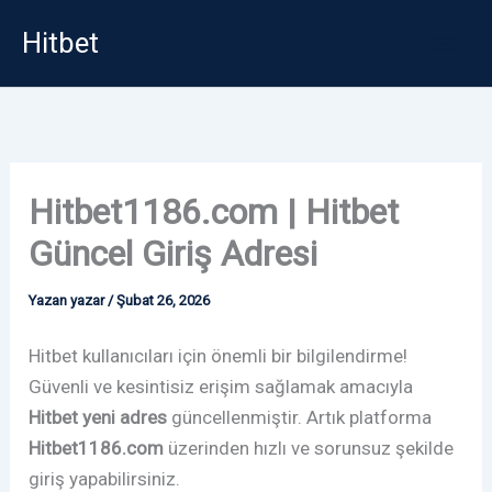
İçeriğe
Hitbet
atla
Hitbet1186.com | Hitbet
Güncel Giriş Adresi
Yazan
yazar
/
Şubat 26, 2026
Hitbet kullanıcıları için önemli bir bilgilendirme!
Güvenli ve kesintisiz erişim sağlamak amacıyla
Hitbet yeni adres
güncellenmiştir. Artık platforma
Hitbet1186.com
üzerinden hızlı ve sorunsuz şekilde
giriş yapabilirsiniz.