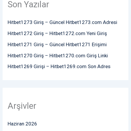
Son Yazılar
Hitbet1273 Giriş – Güncel Hitbet1273.com Adresi
Hitbet1272 Giriş – Hitbet1272.com Yeni Giriş
Hitbet1271 Giriş – Güncel Hitbet1271 Erişimi
Hitbet1270 Giriş – Hitbet1270.com Giriş Linki
Hitbet1269 Girişi – Hitbet1269.com Son Adres
Arşivler
Haziran 2026