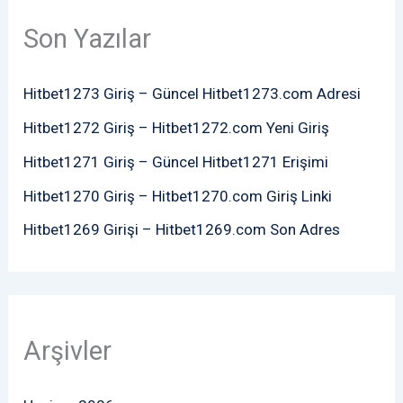
Son Yazılar
Hitbet1273 Giriş – Güncel Hitbet1273.com Adresi
Hitbet1272 Giriş – Hitbet1272.com Yeni Giriş
Hitbet1271 Giriş – Güncel Hitbet1271 Erişimi
Hitbet1270 Giriş – Hitbet1270.com Giriş Linki
Hitbet1269 Girişi – Hitbet1269.com Son Adres
Arşivler