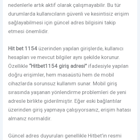
nedenlerle artık aktif olarak çalışmayabilir. Bu tür
durumlarda kullanıcıların güvenli ve kesintisiz erişim
sağlayabilmesi için güncel adres bilgisini takip
etmesi önemlidir.
Hit bet 1154
üzerinden yapılan girişlerde, kullanıcı
hesapları ve mevcut bilgiler aynı şekilde korunur.
Özellikle
“Hitbet1154 giriş adresi”
ifadesiyle yapılan
doğru erişimler, hem masaüstü hem de mobil
cihazlarda sorunsuz kullanım sunar. Mobil giriş
sırasında yaşanan yönlendirme problemleri de yeni
adresle birlikte giderilmiştir. Eğer eski bağlantılar
üzerinden giriş yapmaya çalışıyorsanız, erişim hatası
almanız normaldir.
Güncel adres duyuruları genellikle Hitbet’in resmi