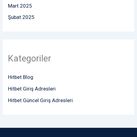
Mart 2025
Şubat 2025
Kategoriler
Hitbet Blog
Hitbet Giriş Adresleri
Hitbet Güncel Giriş Adresleri