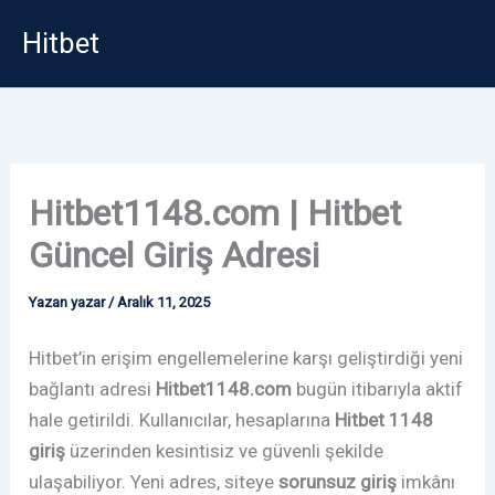
İçeriğe
Hitbet
atla
Hitbet1148.com | Hitbet
Güncel Giriş Adresi
Yazan
yazar
/
Aralık 11, 2025
Hitbet’in erişim engellemelerine karşı geliştirdiği yeni
bağlantı adresi
Hitbet1148.com
bugün itibarıyla aktif
hale getirildi. Kullanıcılar, hesaplarına
Hitbet 1148
giriş
üzerinden kesintisiz ve güvenli şekilde
ulaşabiliyor. Yeni adres, siteye
sorunsuz giriş
imkânı