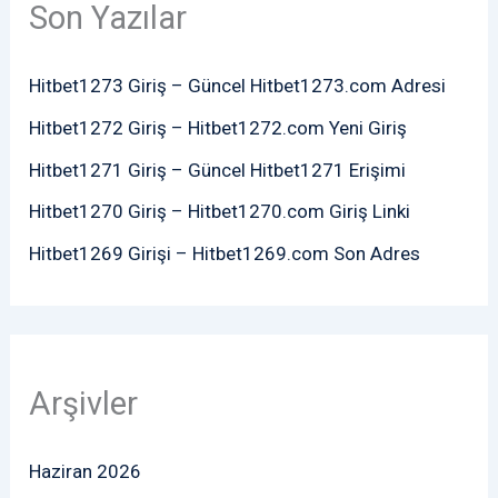
Son Yazılar
Hitbet1273 Giriş – Güncel Hitbet1273.com Adresi
Hitbet1272 Giriş – Hitbet1272.com Yeni Giriş
Hitbet1271 Giriş – Güncel Hitbet1271 Erişimi
Hitbet1270 Giriş – Hitbet1270.com Giriş Linki
Hitbet1269 Girişi – Hitbet1269.com Son Adres
Arşivler
Haziran 2026