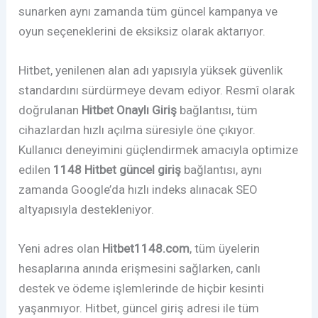
sunarken aynı zamanda tüm güncel kampanya ve
oyun seçeneklerini de eksiksiz olarak aktarıyor.
Hitbet, yenilenen alan adı yapısıyla yüksek güvenlik
standardını sürdürmeye devam ediyor. Resmî olarak
doğrulanan
Hitbet Onaylı Giriş
bağlantısı, tüm
cihazlardan hızlı açılma süresiyle öne çıkıyor.
Kullanıcı deneyimini güçlendirmek amacıyla optimize
edilen
1148 Hitbet güncel giriş
bağlantısı, aynı
zamanda Google’da hızlı indeks alınacak SEO
altyapısıyla destekleniyor.
Yeni adres olan
Hitbet1148.com
, tüm üyelerin
hesaplarına anında erişmesini sağlarken, canlı
destek ve ödeme işlemlerinde de hiçbir kesinti
yaşanmıyor. Hitbet, güncel giriş adresi ile tüm