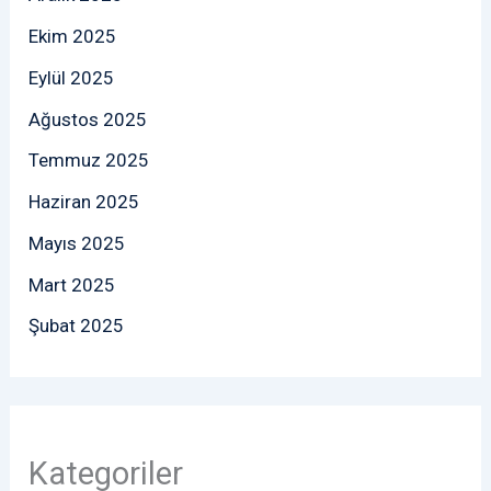
Ekim 2025
Eylül 2025
Ağustos 2025
Temmuz 2025
Haziran 2025
Mayıs 2025
Mart 2025
Şubat 2025
Kategoriler