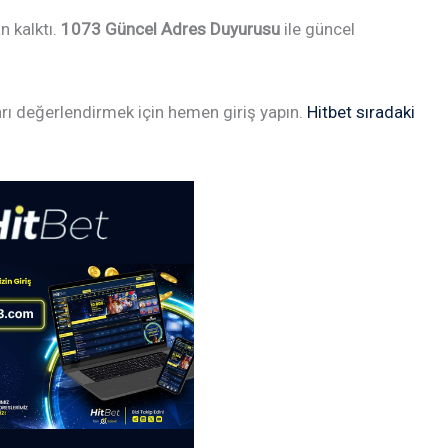
n kalktı.
1073 Güncel Adres Duyurusu
ile güncel
ı değerlendirmek için hemen giriş yapın.
Hitbet sıradaki